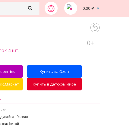
0.00 ₽
0
0+
ок 4 шт.
dberries
Купить на Ozon
екс.Маркет
Купить в Детском мире
и
пилен
 дизайна:
ства: