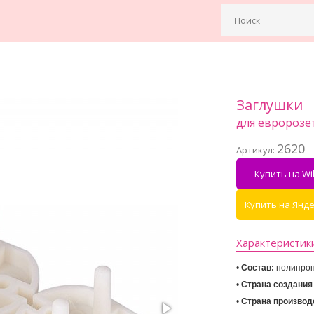
Заглушки
для евророзет
2620
Артикул:
Купить на Wil
Купить на Янд
Характеристик
• 
Состав:
 полипро
• 
Страна создания
• 
Страна производ