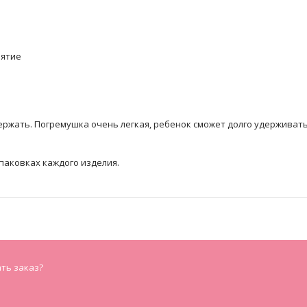
иятие
ержать. Погремушка очень легкая, ребенок сможет долго удерживать
упаковках каждого изделия.
ать заказ?