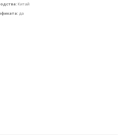
водства:
Китай
ификата:
да