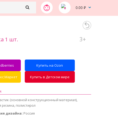
0.00 ₽
0
3+
а 1 шт.
dberries
Купить на Ozon
екс.Маркет
Купить в Детском мире
и
стик (основной конструкционный материал),
тичная резина, полистирол
ия дизайна:
Россия