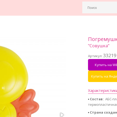
Погремушк
"Совушка"
33219
Артикул:
Купить на Wil
Купить на Янд
Характеристик
Состав:
АБС-пла
• 
термоплас
Страна создан
• 