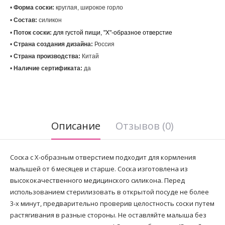
• 
Форма соски:
• 
Состав:
 силикон
• 
Поток соски:
для густой пищи, "Х"-образное
отверстие
• 
Страна создания дизайна:
• 
Страна производства:
• 
Наличие сертификата:
 да
Описание
Отзывов (0)
Соска с Х-образным отверстием подходит для кормления
малышей от 6 месяцев и старше. Соска изготовлена из
высококачественного медицинского силикона. Перед
использованием стерилизовать в открытой посуде не более
3-х минут, предварительно проверив целостность соски путем
растягивания в разные стороны. Не оставляйте малыша без