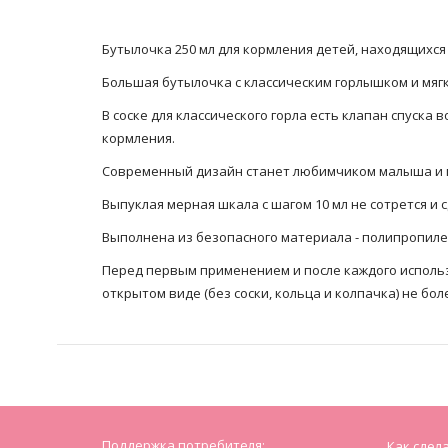
Бутылочка 250 мл для кормления детей, находящихся
Большая бутылочка с классическим горлышком и мяг
В соске для классического горла есть клапан спуска
кормления.
Современный дизайн станет любимчиком малыша и 
Выпуклая мерная шкала с шагом 10 мл не сотрется и 
Выполнена из безопасного материала - полипропилен
Перед первым применением и после каждого использ
открытом виде (без соски, кольца и колпачка) не бол
Поддержка потребителя:
Как сдел