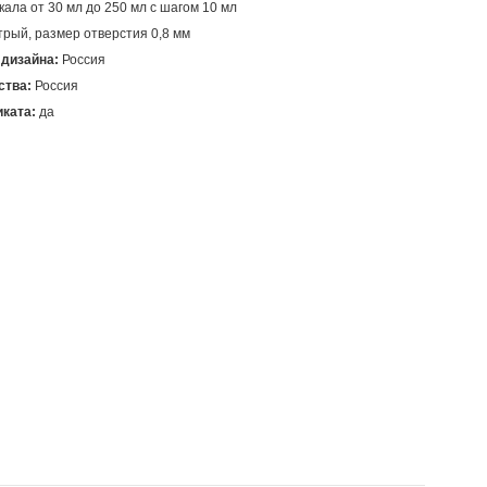
 дизайна:
ства:
ката:
 да