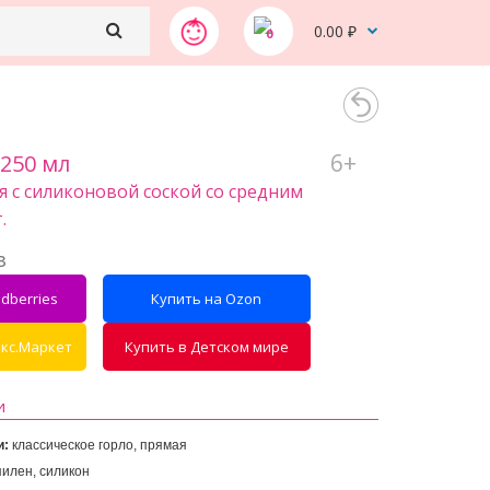
0.00 ₽
0
6+
250 мл
я с силиконовой соской со средним
.
з
dberries
Купить на Ozon
екс.Маркет
Купить в Детском мире
и
и: