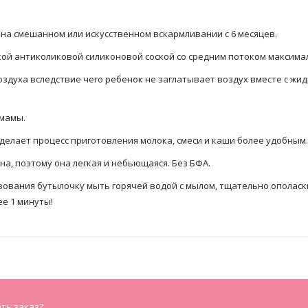
 на смешанном или искусственном вскармливании с 6 месяцев.
кой антиколиковой силиконовой соской со средним потоком максим
 воздуха вследствие чего ребенок не заглатывает воздух вместе с жи
мамы.
сделает процесс приготовления молока, смеси и каши более удобным.
а, поэтому она легкая и небьющаяся. Без БФА.
ования бутылочку мыть горячей водой с мылом, тщательно ополаск
ее 1 минуты!
ать заказ?